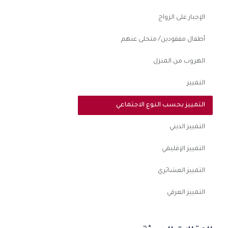
الإجبار على الزواج
أطفال مفقودين/ متخلى عنهم
الهروب من المنزل
التمييز
التمييز بحسب النوع الاجتماعي
التمييز الديني
التمييز الإقليمي
التمييز العشائري
التمييز العرقي